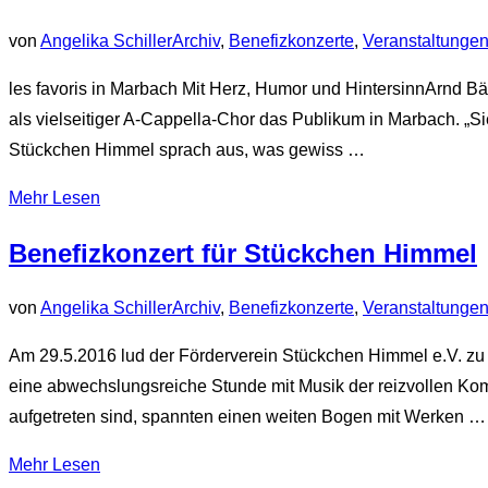
von
Angelika Schiller
Archiv
,
Benefizkonzerte
,
Veranstaltunge
les favoris in Marbach Mit Herz, Humor und HintersinnArnd Bä
als vielseitiger A-Cappella-Chor das Publikum in Marbach. „
Stückchen Himmel sprach aus, was gewiss …
über
Mehr
Lesen
„Rückblick
Benefizkonzert für Stückchen Himmel
Benefizkonzert
Marbach
von
Angelika Schiller
Archiv
,
Benefizkonzerte
,
Veranstaltunge
14.10.2023“
Am 29.5.2016 lud der Förderverein Stückchen Himmel e.V. zu 
eine abwechslungsreiche Stunde mit Musik der reizvollen Ko
aufgetreten sind, spannten einen weiten Bogen mit Werken …
über
Mehr
Lesen