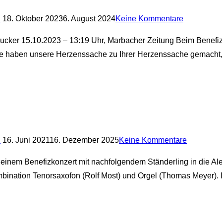
Veröffentlicht
n
18. Oktober 2023
6. August 2024
Keine Kommentare
am
ucker 15.10.2023 – 13:19 Uhr, Marbacher Zeitung Beim Benefizko
Sie haben unsere Herzenssache zu Ihrer Herzenssache gemacht,
Veröffentlicht
n
16. Juni 2021
16. Dezember 2025
Keine Kommentare
am
einem Benefizkonzert mit nachfolgendem Ständerling in die Al
mbination Tenorsaxofon (Rolf Most) und Orgel (Thomas Meyer).