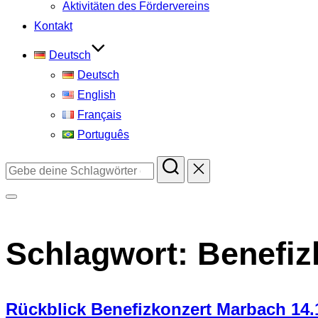
Aktivitäten des Fördervereins
Kontakt
Deutsch
Deutsch
English
Français
Português
Suchen
nach:
Seitenleiste
&
Schlagwort:
Benefiz
Navigation
umschalten
Rückblick Benefizkonzert Marbach 14.