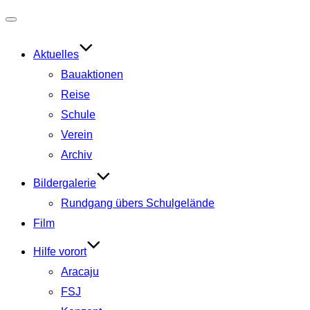
Navigation
umschalten
Aktuelles
Bauaktionen
Reise
Schule
Verein
Archiv
Bildergalerie
Rundgang übers Schulgelände
Film
Hilfe vorort
Aracaju
FSJ