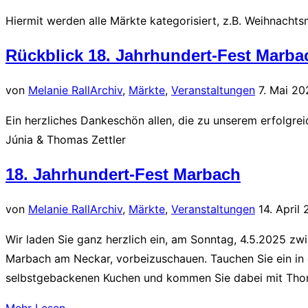
Hiermit werden alle Märkte kategorisiert, z.B. Weihnachts
Rückblick 18. Jahrhundert-Fest Marba
Veröffentl
von
Melanie Rall
Archiv
,
Märkte
,
Veranstaltungen
7. Mai 20
am
Ein herzliches Dankeschön allen, die zu unserem erfolgre
Júnia & Thomas Zettler
18. Jahrhundert-Fest Marbach
Veröffentl
von
Melanie Rall
Archiv
,
Märkte
,
Veranstaltungen
14. April
am
Wir laden Sie ganz herzlich ein, am Sonntag, 4.5.2025 z
Marbach am Neckar, vorbeizuschauen. Tauchen Sie ein in 
selbstgebackenen Kuchen und kommen Sie dabei mit Th
über
Mehr
Lesen