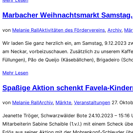
„18.
Marbacher Weihnachtsmarkt Samstag, 
Jahrhundert-
Fest
von
Melanie Rall
Aktivitäten des Fördervereins
,
Archiv
,
Mär
Marbach“
Wir laden Sie ganz herzlich ein, am Samstag, 9.12.2023
am Neckar, vorbeizuschauen. Zusätzlich zu unserem Kaffee-
Füllungen), Pão de Queijo (Käsebällchen), Brigadeiro (S
über
Mehr
Lesen
„Marbacher
Spaßige Aktion schenkt Favela-Kinde
Weihnachtsmarkt
Samstag,
Veröffentl
von
Melanie Rall
Archiv
,
Märkte
,
Veranstaltungen
27. Okto
9.12.2023“
am
Jeanette Tröger, Schwarzwälder Bote 24.10.2023 – 15:16 U
Mitarbeiterin Sabine Schaible (1.v.l.) mit einem Scheck ü
Erlös aus seiner Aktion mit der Mohrenkopf-Schleuder üb