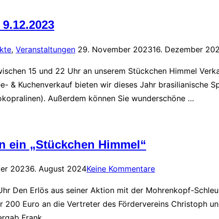
9.12.2023
Veröffentlicht
kte
,
Veranstaltungen
29. November 2023
16. Dezember 20
am
 zwischen 15 und 22 Uhr an unserem Stückchen Himmel Ver
 & Kuchenverkauf bieten wir dieses Jahr brasilianische Spe
chokopralinen). Außerdem können Sie wunderschöne …
rn ein „Stückchen Himmel“
icht
ber 2023
6. August 2024
Keine Kommentare
hr Den Erlös aus seiner Aktion mit der Mohrenkopf-Schleud
ber 200 Euro an die Vertreter des Fördervereins Christoph u
ergab Frank …