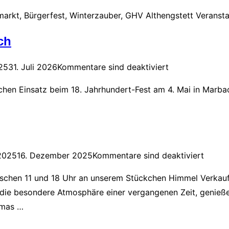
markt, Bürgerfest, Winterzauber, GHV Althengstett Veransta
ch
icht
25
31. Juli 2026
Kommentare sind deaktiviert
ichen Einsatz beim 18. Jahrhundert-Fest am 4. Mai in Marba
icht
 2025
16. Dezember 2025
Kommentare sind deaktiviert
wischen 11 und 18 Uhr an unserem Stückchen Himmel Verkauf
die besondere Atmosphäre einer vergangenen Zeit, genießen
omas …