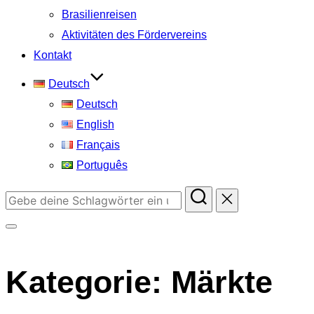
Brasilienreisen
Aktivitäten des Fördervereins
Kontakt
Deutsch
Deutsch
English
Français
Português
Suchen
nach:
Seitenleiste
&
Kategorie:
Märkte
Navigation
umschalten