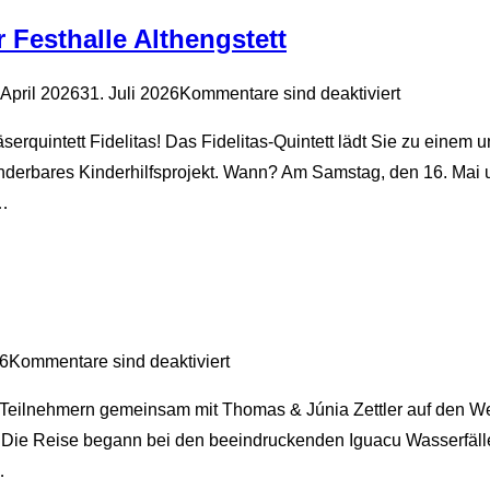
 Festhalle Althengstett
ffentlicht
 April 2026
31. Juli 2026
Kommentare sind deaktiviert
erquintett Fidelitas! Das Fidelitas-Quintett lädt Sie zu eine
underbares Kinderhilfsprojekt. Wann? Am Samstag, den 16. Mai u
 …
26
Kommentare sind deaktiviert
Teilnehmern gemeinsam mit Thomas & Júnia Zettler auf den Weg
ie Reise begann bei den beeindruckenden Iguacu Wasserfälle
…