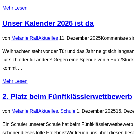
Festhalle
über
Mehr
Lesen
Althengstett“
„Rückblick
Unser Kalender 2026 ist da
Brasilienreise
2025“
Veröffentlicht
von
Melanie Rall
Aktuelles
11. Dezember 2025
Kommentare sin
am
Weihnachten steht vor der Tür und das Jahr neigt sich langs
für sich oder für andere! Gegen eine Spende von 5 Euro/Stüc
kommt …
über
Mehr
Lesen
„Unser
2. Platz beim Fünftklässlerwettbewerb
Kalender
2026
Veröffentlicht
von
Melanie Rall
Aktuelles
,
Schule
1. Dezember 2025
16. Dez
ist
am
da“
Ein Schüler unserer Schule hat beim Fünftklässlerwettbewerb
schöner dieses tolle Ergebnis!Wir freuen uns über diesen be