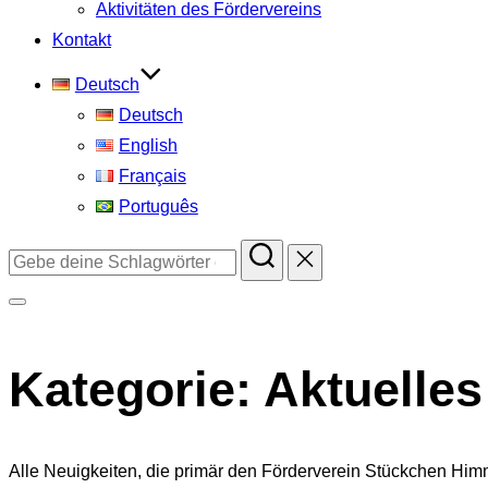
Aktivitäten des Fördervereins
Kontakt
Deutsch
Deutsch
English
Français
Português
Suchen
nach:
Seitenleiste
&
Kategorie:
Aktuelles
Navigation
umschalten
Alle Neuigkeiten, die primär den Förderverein Stückchen Himme