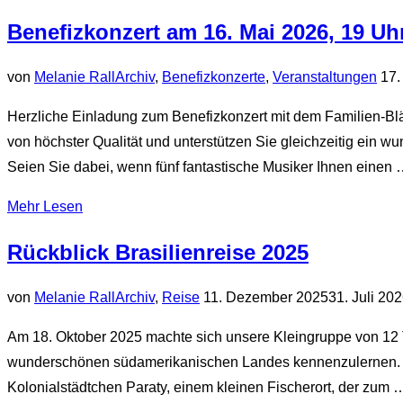
Benefizkonzert am 16. Mai 2026, 19 Uhr
Verö
von
Melanie Rall
Archiv
,
Benefizkonzerte
,
Veranstaltungen
17.
am
Herzliche Einladung zum Benefizkonzert mit dem Familien-Bläs
von höchster Qualität und unterstützen Sie gleichzeitig ein w
Seien Sie dabei, wenn fünf fantastische Musiker Ihnen einen
über
Mehr
Lesen
„Benefizkonzert
Rückblick Brasilienreise 2025
am
16.
Veröffentlicht
von
Melanie Rall
Archiv
,
Reise
11. Dezember 2025
31. Juli 20
Mai
am
2026,
Am 18. Oktober 2025 machte sich unsere Kleingruppe von 12 
19
wunderschönen südamerikanischen Landes kennenzulernen. D
Uhr
Kolonialstädtchen Paraty, einem kleinen Fischerort, der zum 