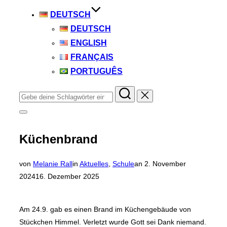
DEUTSCH
DEUTSCH
ENGLISH
FRANÇAIS
PORTUGUÊS
Suchen
nach:
Seitenleiste
&
Navigation
Küchenbrand
umschalten
Veröffentlicht
von
Melanie Rall
in
Aktuelles
,
Schule
an
2. November
am
2024
16. Dezember 2025
Am 24.9. gab es einen Brand im Küchengebäude von
Stückchen Himmel. Verletzt wurde Gott sei Dank niemand.